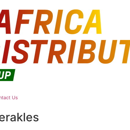
ntact Us
erakles