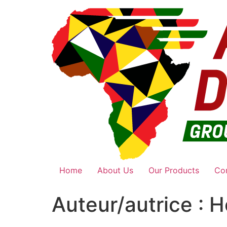
Home
About Us
Our Products
Co
Auteur/autrice :
H